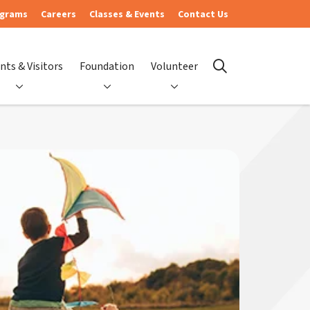
ograms
Careers
Classes & Events
Contact Us
nts & Visitors
Foundation
Volunteer
search