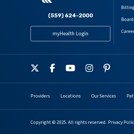
Billin
(559) 624-2000
Board 
Caree
myHealth Login
Follow us on X
Follow us on Facebook
Follow us on YouT
Follow us on
Follow u
Providers
Locations
Our Services
Pat
Copyright © 2025. All rights reserved.
Privacy Poli