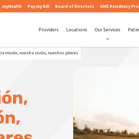
myHealth
Pay my Bill
Board of Directors
GME Residency Pr
Providers
Locations
Our Services
Patie
ra misión, nuestra visión, nuestros pilares
ión,
ón,
ares