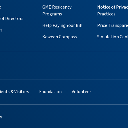
g
GME Residency
Notice of Privac
Programs
Practices
of Directors
Help Paying Your Bill
Price Transpar
rs
Kaweah Compass
Simulation Cen
ube
 Instagram
s on Pinterest
ients & Visitors
Foundation
Volunteer
cy