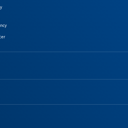
y
ency
ter