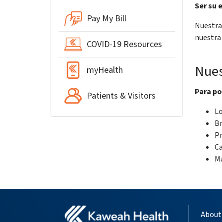
Ser su 
Pay My Bill
Nuestra
nuestra 
COVID-19 Resources
Nues
myHealth
Para po
Patients & Visitors
Lo
Br
Pr
Ca
Ma
About